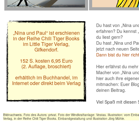
Du hast von „Nina und
erfahren? Du kennst „
„Nina und Paul“ ist erschienen
du liest gern?
in der Reihe Chili Tiger Books
Du hast „Nina und Pa
im Little Tiger Verlag,
jetzt nach neuen Sei
Gifkendorf.
Dann bist du hier richt
152 S. kosten 6,95 Euro
(2. Auflage, broschiert)
Hier erfährst du mehr
Macher von „Nina und
erhältlich im Buchhandel, im
hier auch ihre eigene
Internet oder direkt beim Verlag
mitmachen: Euer Blog
deinen Beitrag.
Viel Spaß mit diesen 
Bildnachweis. Foto des Autors: privat. Foto der Windkraftanlage: Vestas. Illustration: vom Ein
Verlag, in der Reihe Chili Tiger Books. Einbandgestaltung und Illustration Jörg Mühle.